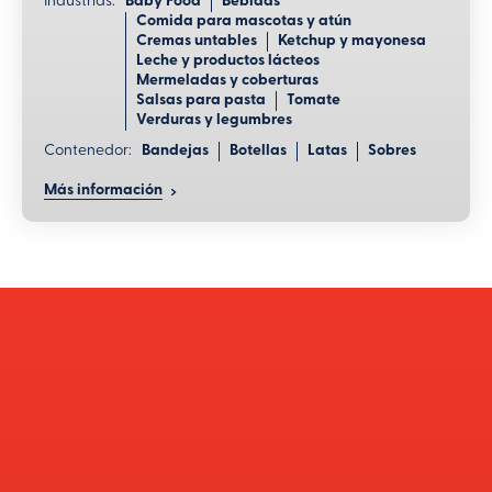
Industrias:
Baby Food
Bebidas
Válvulas antirretorno en las entradas de aire-vapor-
Comida para mascotas y atún
agua
Cremas untables
Ketchup y mayonesa
Leche y productos lácteos
Mermeladas y coberturas
cerrar más información
Salsas para pasta
Tomate
Verduras y legumbres
Contenedor:
Bandejas
Botellas
Latas
Sobres
Más información
Ventajas
Sistema de cierre que ahorra energía
No se necesita unidad de alimentación hidráulica ni
presión de aceite.
Manipulación versátil de los contenedores
Se adapta a envases de diversos tamaños/tipos,
mejorando la flexibilidad del procesado.