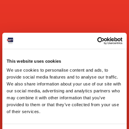
Mejora de la calidad del producto
La distribución uniforme del calor térmico reduce el
tiempo de esterilización, mejorando significativamente la
calidad del producto.
Distribución constante de la presión
El sistema de cierre garantiza una distribución constante
This website uses cookies
de la presión alrededor de la puerta, a diferencia de los
sistemas convencionales que solo aplican presión al 50 %.
Verduras y legumbres
We use cookies to personalise content and ads, to
provide social media features and to analyse our traffic.
We also share information about your use of our site with
Funcionamiento
our social media, advertising and analytics partners who
may combine it with other information that you’ve
Ciclo modulado de lluvia de agua
provided to them or that they’ve collected from your use
of their services.
El sistema de cierre evita el agarrotamiento del anillo
exterior eliminando la rotación en los otros dos
anillos para bloquear y desbloquear la puerta