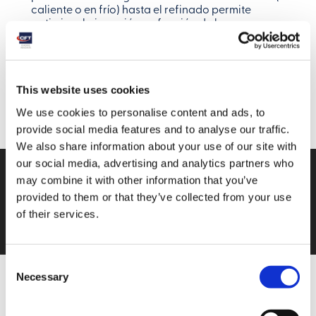
caliente o en frío) hasta el refinado permite
optimizar la inversión en función de la
estacionalidad o los cambios de producción. En el
caso del extractor/refinador Giubileo de CFT, pasar
de una función a otra es fácil: basta con sustituir los
tamices dentro de la máquina y adaptar la entrada
This website uses cookies
de producto al procesamiento deseado.
We use cookies to personalise content and ads, to
Fuerza y capacidad de extracción:
la eficacia del
provide social media features and to analyse our traffic.
sistema también se refleja en su capacidad para
minimizar la humedad residual del desperdicio, lo
We also share information about your use of our site with
que aumenta significativamente el rendimiento del
our social media, advertising and analytics partners who
producto y reduce los costes de eliminación. En
may combine it with other information that you’ve
configuraciones específicas, el extractor
provided to them or that they’ve collected from your use
Giubileo puede utilizarse también como prensa, lo
que permite recuperar zumo adicional de pieles y
of their services.
residuos, valorizando cada parte de la materia
prima.
Consent
Facilidad de limpieza y mantenimiento:
un diseño
Necessary
Selection
que permite un desmontaje rápido y una
intervención específica reduce el tiempo de
inactividad y los costes de funcionamiento. El