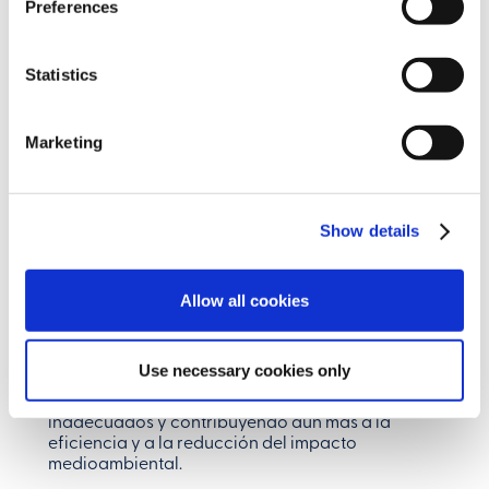
Preferences
cumplimiento de la normativa europea de seguridad
laboral también es importante.
Adaptabilidad a las materias primas:
las máquinas
Statistics
más avanzadas pueden procesar una amplia gama
de frutas con hueso o sin hueso, verduras y materias
primas tropicales, manteniendo un rendimiento y
Marketing
una calidad constantes.
Calidad y sostenibilidad del producto:
el uso de
procesos como la extracción anaeróbica o la
Show details
inactivación enzimática ultrarrápida permite
mantener altos niveles de calidad sin utilizar
conservantes químicos. Esto mejora no solo la vida
útil, sino también la sostenibilidad general de la
Allow all cookies
máquina al reducir los residuos y el desperdicio. En el
caso del extractor Giubileo, añadimos la tecnología
sin caucho, 100 % alimentaria y sostenible, gracias a
Use necessary cookies only
un innovador sistema de deshuesado que garantiza
la pureza del producto, eliminando los materiales
inadecuados y contribuyendo aún más a la
eficiencia y a la reducción del impacto
medioambiental.