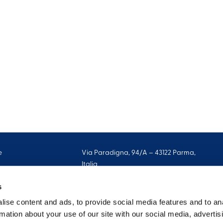
e
Via Paradigna, 94/A – 43122 Parma,
Italia
o con nosotros
+39 0521 277111
s
Capital social: 10.000.000 €
ise content and ads, to provide social media features and to an
Número REA: 274277
rmation about your use of our site with our social media, advertis
Registro mercantil de Parma