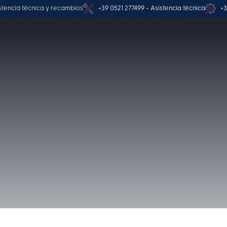
stencia técnica y recambios
+39 0521 277499 - Asistencia técnica
+3
o de la fruta tr
Burkina Faso