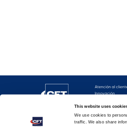
Atención al client
Innovación
Ponte en contact
This website uses cookie
We use cookies to personal
traffic. We also share info