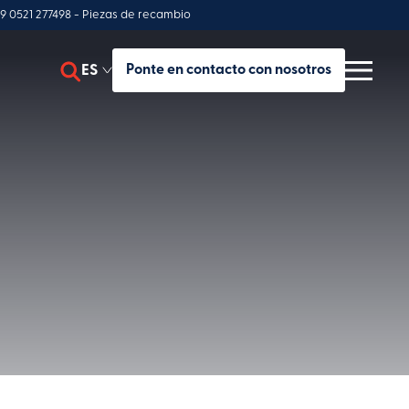
9 0521 277498 - Piezas de recambio
ES
Ponte en contacto con nosotros
EN
IT
opical en
FR