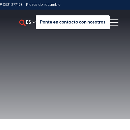
9 0521 277498 - Piezas de recambio
ES
Ponte en contacto con nosotros
EN
IT
nciliación
FR
miliar