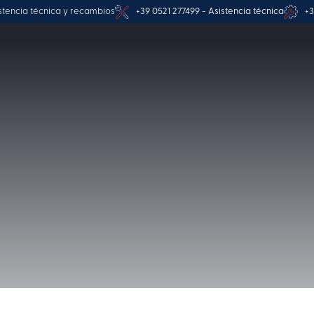
stencia técnica y recambios
+39 0521 277499 - Asistencia técnica
+3
en CFT Group: co
 vida laboral y fa