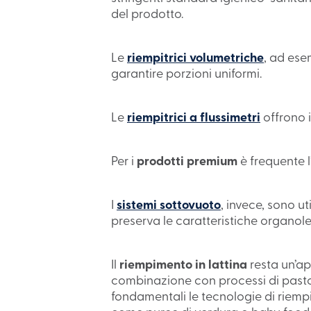
del prodotto.
Le
riempitrici volumetriche
, ad ese
garantire porzioni uniformi.
Le
riempitrici a flussimetri
offrono 
Per i
prodotti premium
è frequente 
I
sistemi sottovuoto
, invece, sono ut
preserva le caratteristiche organolet
Il
riempimento in lattina
resta un’ap
combinazione con processi di pastori
fondamentali le tecnologie di riemp