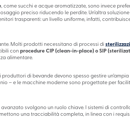
e
, come succhi e acque aromatizzate, sono invece preferi
saggio preciso riducendo le perdite. Un’altra soluzione m
nitori trasparenti: un livello uniforme, infatti, contribui
te. Molti prodotti necessitano di processi di
sterilizza
bili con
procedure CIP (clean-in-place) o SIP (steriliza
zza alimentare.
: i produttori di bevande devono spesso gestire un’ampia
luminio – e le macchine moderne sono progettate per facil
avanzato svolgono un ruolo chiave. I sistemi di controll
ettono una tracciabilità completa, in linea con i requisi