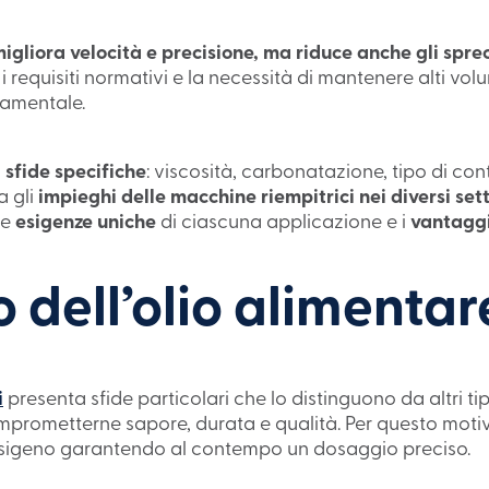
gliora velocità e precisione, ma riduce anche gli sprech
 requisiti normativi e la necessità di mantenere alti volum
damentale.
a
sfide specifiche
: viscosità, carbonatazione, tipo di con
a gli
impieghi delle macchine riempitrici nei diversi sett
le
esigenze uniche
di ciascuna applicazione e i
vantagg
dell’olio alimentar
i
presenta sfide particolari che lo distinguono da altri tipi
comprometterne sapore, durata e qualità. Per questo moti
’ossigeno garantendo al contempo un dosaggio preciso.