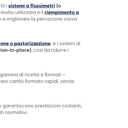
ti i
sistemi a flussimetri
(o
olto utilizzata è il
riempimento a
sce a migliorare la percezione visiva
zione o pastorizzazione
, e i sistemi di
tion-in-place)
, così da ridurre i
 gamma di ricette e formati –
itare cambi formato rapidi, senza
o garantiscono prestazioni costanti,
ti normativi.