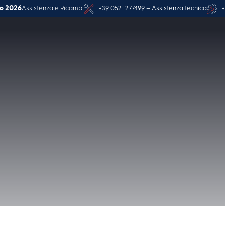
o 2026
Assistenza e Ricambi
+39 0521 277499 – Assistenza tecnica
+
 gli utilizzi del
riempitrici