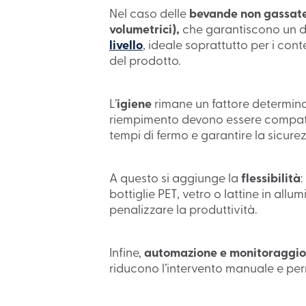
Nel caso delle
bevande non gassat
volumetrici),
che garantiscono un do
livello
, ideale soprattutto per i conte
del prodotto.
L’
igiene
rimane un fattore determinan
riempimento devono essere compati
tempi di fermo e garantire la sicure
A questo si aggiunge la
flessibilità
bottiglie PET, vetro o lattine in al
penalizzare la produttività.
Infine,
automazione e monitoraggio
riducono l’intervento manuale e perm