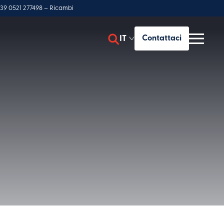
39 0521 277498 – Ricambi
IT
Contattaci
EN
ES
le macchine
FR