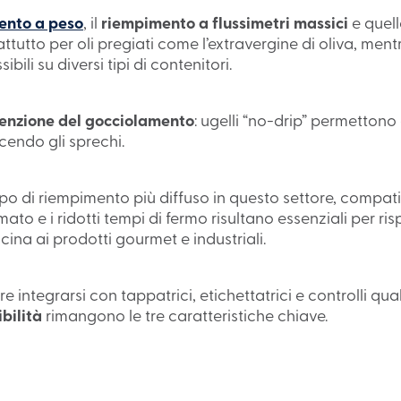
ento a peso
, il
riempimento a flussimetri massici
e quel
utto per oli pregiati come l’extravergine di oliva, mentr
ili su diversi tipi di contenitori.
enzione del gocciolamento
: ugelli “no-drip” permettono
cendo gli sprechi.
ipo di riempimento più diffuso in questo settore, compati
mato e i ridotti tempi di fermo risultano essenziali per r
cina ai prodotti gourmet e industriali.
e integrarsi con tappatrici, etichettatrici e controlli qual
ibilità
rimangono le tre caratteristiche chiave.